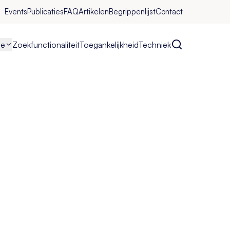
Events
Publicaties
FAQ
Artikelen
Begrippenlijst
Contact
Zoeken
ie
Zoekfunctionaliteit
Toegankelijkheid
Techniek
hix designer