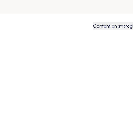
Content en strateg
Is the Grap
dead?
Auteur:
Kim de Graaf